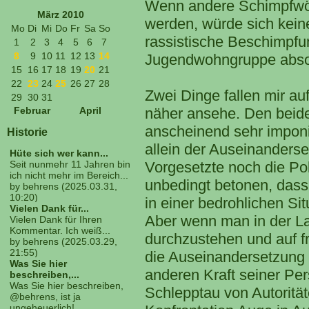
Wenn andere Schimpfwört
März 2010
werden, würde sich kein
Mo
Di
Mi
Do
Fr
Sa
So
rassistische Beschimpfu
1
2
3
4
5
6
7
8
9
10
11
12
13
14
Jugendwohngruppe absol
15
16
17
18
19
20
21
22
23
24
25
26
27
28
Zwei Dinge fallen mir auf
29
30
31
näher ansehe. Den beide
Februar
April
anscheinend sehr imponi
Historie
allein der Auseinanderse
Hüte sich wer kann...
Vorgesetzte noch die Pol
Seit nunmehr 11 Jahren bin
ich nicht mehr im Bereich...
unbedingt betonen, dass i
by behrens (2025.03.31,
10:20)
in einer bedrohlichen Sit
Vielen Dank für...
Aber wenn man in der Lag
Vielen Dank für Ihren
Kommentar. Ich weiß...
durchzustehen und auf fr
by behrens (2025.03.29,
21:55)
die Auseinandersetzung 
Was Sie hier
anderen Kraft seiner Pe
beschreiben,...
Was Sie hier beschreiben,
Schlepptau von Autorität
@behrens, ist ja
ungeheuerlich!...