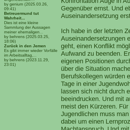
Konfrontation Auge in A
by genium (2025.03.26,
Gegenüber ernst. Und eb
09:41)
Betreuermund tut
Auseinandersetzung erst
Wahrheit...
Dies ist eine kleine
Sammlung der Aussagen
Ich habe in der letzten Z
meiner ehemaligen...
by behrens (2025.03.25,
Auseinandersetzungen er
18:06)
geht, einen Konflikt mögl
Zurück in den Jemen
Es gibt immer wieder Vorfälle
Aufwand zu beenden. Erkl
im Arbeitsalltag,...
eigenen Positionen durc
by behrens (2023.11.29,
23:01)
über die Situation mach
Berufskollegen würden e
Tage in einer Jugendwoh
lassen sich nicht durch e
beeindrucken. Und mit a
meist den Kürzeren. Für
Jugendlichen muss man 
dabei um einen Lernproz
Machtanspruch. Und mit